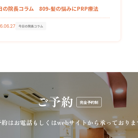
日の院長コラム 809-髪の悩みにPRP療法
6.06.27
今日の院長コラム
ご予約
完全予約制
予約はお電話もしくは
webサイトから承っておりま