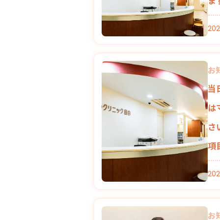
ま
202
お
当
は
さ
項
202
お