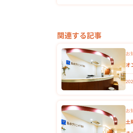
関連する記事
お
オ
202
お
土