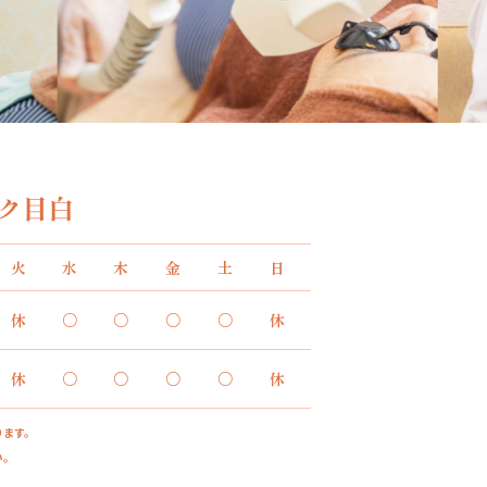
火
水
木
金
土
日
休
○
○
○
○
休
休
○
○
○
○
休
ります。
い。