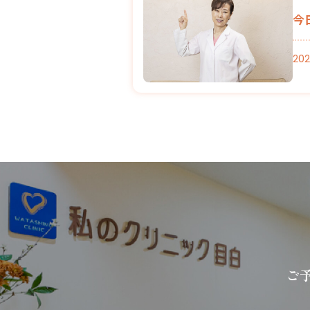
今
202
ご