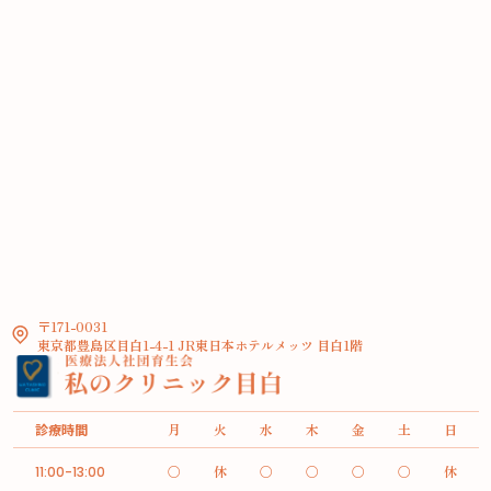
〒171-0031
東京都豊島区目白1-4-1 JR東日本ホテルメッツ 目白1階
診療時間
月
火
水
木
金
土
日
○
休
○
○
○
○
休
11:00-13:00