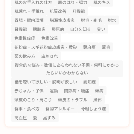
肌のお手入れの仕方
肌のはり・弾力
肌のキメ
肌荒れ・手荒れ
肌質改善
肝機能
胃腸・腸内環境
脂漏性皮膚炎
脱毛・剃毛
脱水
腎機能
膀胱炎
膠原病
自分を知る
臭い
色素性痒疹
色素沈着
花粉症・スギ花粉症皮膚炎・黄砂
蕁麻疹
薄毛
薬の飲み方
虫刺され
複合的な悩み・数値にあらわれない不調・何科にかかっ
たらいいかわからない
話を聴いて欲しい・説明が欲しい
認知症
赤ちゃん・子供
運動
関節痛・腰痛
頭痛
頭皮のこり・肩こり
頭皮のトラブル
風邪
食事・食べ方
食物アレルギー
骨粗しょう症
高血圧
髪
黒ずみ