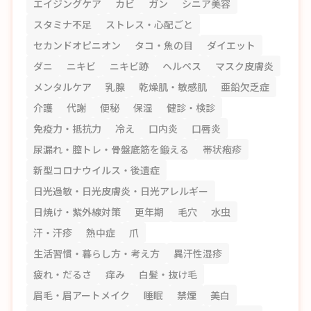
エイジングケア
カビ
ガン
シニア美容
スタミナ不足
ストレス・心配ごと
セカンドオピニオン
タコ・魚の目
ダイエット
ダニ
ニキビ
ニキビ跡
ヘルペス
マスク皮膚炎
メンタルケア
乳腺
乾燥肌・敏感肌
亜鉛欠乏症
介護
代謝
便秘
保湿
健診・検診
免疫力・抵抗力
冷え
口内炎
口唇炎
尿漏れ・膣トレ・骨盤底筋を鍛える
帯状疱疹
新型コロナウイルス・後遺症
日光過敏・日光皮膚炎・日光アレルギー
日焼け・紫外線対策
更年期
毛穴
水虫
汗・汗疹
熱中症
爪
生活習慣・暮らし方・考え方
異汗性湿疹
疲れ・だるさ
痒み
白髪・抜け毛
眉毛・眉アートメイク
睡眠
禁煙
美白