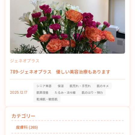
ジェネオプラス
789-ジェネオプラス 優しい美容治療もあります
シニア美容
保湿
肌荒れ・手荒れ
肌のキメ
2025.12.17
肌質改善
たるみ・法令線
肌のはり・弾力
乾燥肌・敏感肌
カテゴリー
皮膚科
(265)