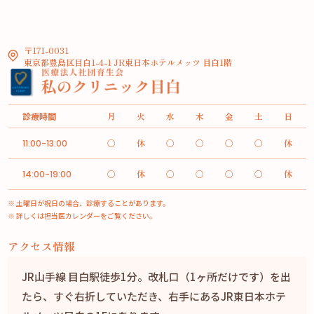
〒171-0031
東京都豊島区目白1-4-1 JR東日本ホテルメッツ 目白1階
診療時間
月
火
水
木
金
土
日
○
休
○
○
○
○
休
11:00-13:00
○
休
○
○
○
○
休
14:00-19:00
※ 土曜日が祝日の場合、診療することがあります。
※ 詳しくは担当医カレンダーをご覧ください。
アクセス情報
JR山手線 目白駅徒歩1分。改札口（1ヶ所だけです）を出
たら、すぐ右折していただき、右手にあるJR東日本ホテ