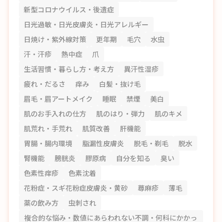
新型コロナウイルス・後遺症
日光過敏・日光皮膚炎・日光アレルギー
日焼け・紫外線対策
更年期
毛穴
水虫
汗・汗疹
熱中症
爪
生活習慣・暮らし方・考え方
異汗性湿疹
疲れ・だるさ
痒み
白髪・抜け毛
眉毛・眉アートメイク
睡眠
禁煙
美白
肌のお手入れの仕方
肌のはり・弾力
肌のキメ
肌荒れ・手荒れ
肌質改善
肝機能
胃腸・腸内環境
脂漏性皮膚炎
脱毛・剃毛
脱水
腎機能
膀胱炎
膠原病
自分を知る
臭い
色素性痒疹
色素沈着
花粉症・スギ花粉症皮膚炎・黄砂
蕁麻疹
薄毛
薬の飲み方
虫刺され
複合的な悩み・数値にあらわれない不調・何科にかかっ