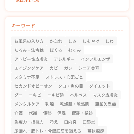
キーワード
お風呂の入り方
かぶれ
しみ
しもやけ
しわ
たるみ・法令線
ほくろ
むくみ
アトピー性皮膚炎
アレルギー
インフルエンザ
エイジングケア
カビ
ガン
シニア美容
スタミナ不足
ストレス・心配ごと
セカンドオピニオン
タコ・魚の目
ダイエット
ダニ
ニキビ
ニキビ跡
ヘルペス
マスク皮膚炎
メンタルケア
乳腺
乾燥肌・敏感肌
亜鉛欠乏症
介護
代謝
便秘
保湿
健診・検診
免疫力・抵抗力
冷え
口内炎
口唇炎
尿漏れ・膣トレ・骨盤底筋を鍛える
帯状疱疹