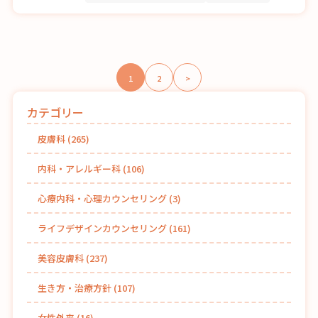
投
1
2
>
稿
カテゴリー
ナ
ビ
皮膚科
(265)
ゲ
内科・アレルギー科
(106)
ー
シ
心療内科・心理カウンセリング
(3)
ョ
ライフデザインカウンセリング
(161)
ン
美容皮膚科
(237)
生き方・治療方針
(107)
女性外来
(16)