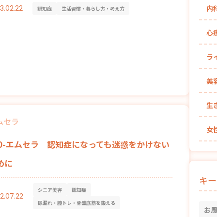
3.02.22
内
認知症
生活習慣・暮らし方・考え方
心
ラ
美
生
ムセラ
女
70-エムセラ 認知症になっても迷惑をかけない
めに
キー
シニア美容
認知症
2.07.22
尿漏れ・膣トレ・骨盤底筋を鍛える
お