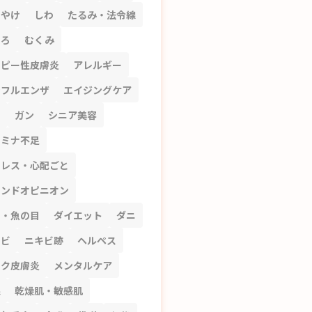
もやけ
しわ
たるみ・法令線
くろ
むくみ
トピー性皮膚炎
アレルギー
ンフルエンザ
エイジングケア
ビ
ガン
シニア美容
タミナ不足
トレス・心配ごと
カンドオピニオン
コ・魚の目
ダイエット
ダニ
キビ
ニキビ跡
ヘルペス
スク皮膚炎
メンタルケア
腺
乾燥肌・敏感肌