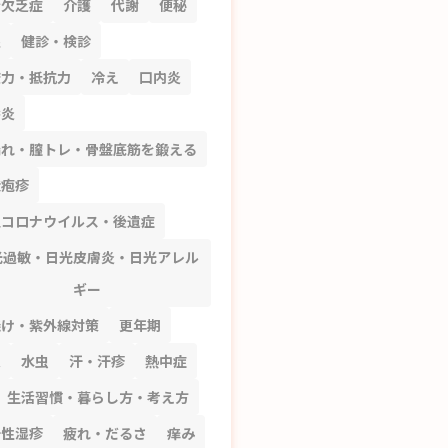
鉛欠乏症
介護
代謝
便秘
湿
健診・検診
疫力・抵抗力
冷え
口内炎
唇炎
漏れ・膣トレ・骨盤底筋を鍛える
状疱疹
型コロナウイルス・後遺症
光過敏・日光皮膚炎・日光アレル
ギー
焼け・紫外線対策
更年期
穴
水虫
汗・汗疹
熱中症
生活習慣・暮らし方・考え方
汗性湿疹
疲れ・だるさ
痒み