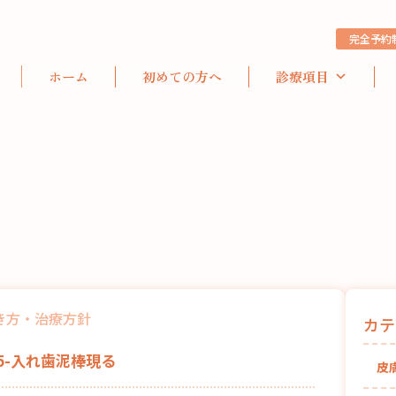
完全予約
ホーム
初めての方へ
診療項目
き方・治療方針
カテ
85-入れ歯泥棒現る
皮