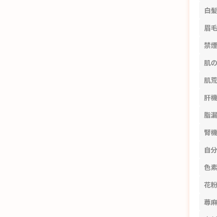
白
眉
禁
肌
肌
肝
脂
腎
自
色
花
蕁