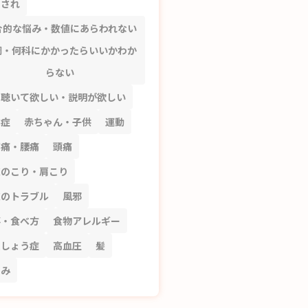
刺され
合的な悩み・数値にあらわれない
調・何科にかかったらいいかわか
らない
を聴いて欲しい・説明が欲しい
知症
赤ちゃん・子供
運動
節痛・腰痛
頭痛
皮のこり・肩こり
皮のトラブル
風邪
事・食べ方
食物アレルギー
粗しょう症
高血圧
髪
ずみ