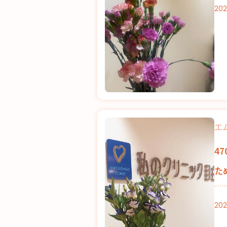
202
エ
4
た
202