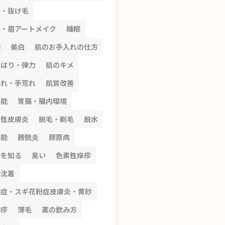
髪・抜け毛
毛・眉アートメイク
睡眠
煙
美白
肌のお手入れの仕方
のはり・弾力
肌のキメ
荒れ・手荒れ
肌質改善
機能
胃腸・腸内環境
漏性皮膚炎
脱毛・剃毛
脱水
機能
膀胱炎
膠原病
分を知る
臭い
色素性痒疹
素沈着
粉症・スギ花粉症皮膚炎・黄砂
麻疹
薄毛
薬の飲み方