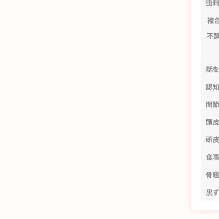
虫
複
不
話
認
関
頭
頭
食
骨
黒