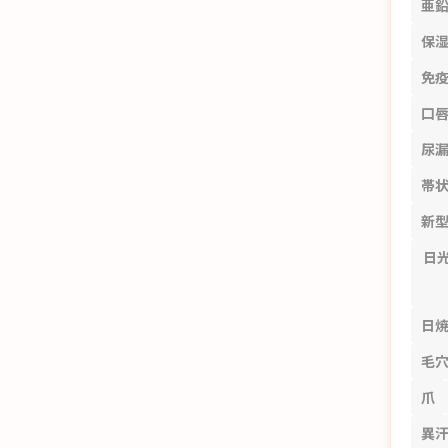
亜
保
免
口
尿
帯
新
日
日
毛
爪
異