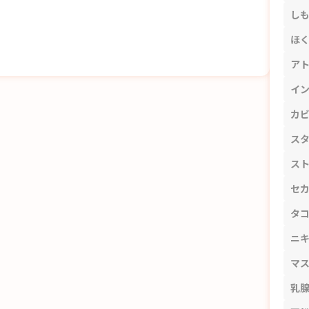
し
ほ
ア
イ
カ
ス
ス
セ
タ
ニ
マ
乳