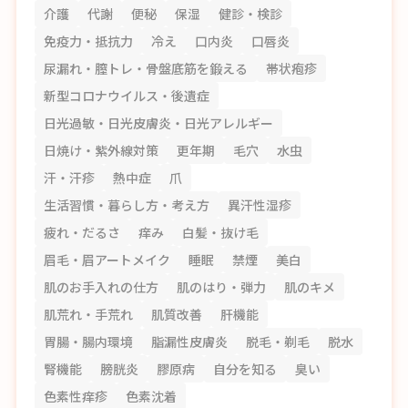
介護
代謝
便秘
保湿
健診・検診
免疫力・抵抗力
冷え
口内炎
口唇炎
尿漏れ・膣トレ・骨盤底筋を鍛える
帯状疱疹
新型コロナウイルス・後遺症
日光過敏・日光皮膚炎・日光アレルギー
日焼け・紫外線対策
更年期
毛穴
水虫
汗・汗疹
熱中症
爪
生活習慣・暮らし方・考え方
異汗性湿疹
疲れ・だるさ
痒み
白髪・抜け毛
眉毛・眉アートメイク
睡眠
禁煙
美白
肌のお手入れの仕方
肌のはり・弾力
肌のキメ
肌荒れ・手荒れ
肌質改善
肝機能
胃腸・腸内環境
脂漏性皮膚炎
脱毛・剃毛
脱水
腎機能
膀胱炎
膠原病
自分を知る
臭い
色素性痒疹
色素沈着