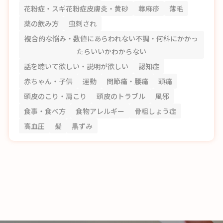
花粉症・スギ花粉症皮膚炎・黄砂
蕁麻疹
薄毛
薬の飲み方
虫刺され
複合的な悩み・数値にあらわれない不調・何科にかかっ
たらいいかわからない
話を聴いて欲しい・説明が欲しい
認知症
赤ちゃん・子供
運動
関節痛・腰痛
頭痛
頭皮のこり・肩こり
頭皮のトラブル
風邪
食事・食べ方
食物アレルギー
骨粗しょう症
高血圧
髪
黒ずみ