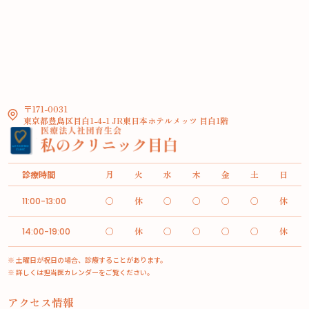
〒171-0031
東京都豊島区目白1-4-1 JR東日本ホテルメッツ 目白1階
診療時間
月
火
水
木
金
土
日
○
休
○
○
○
○
休
11:00-13:00
○
休
○
○
○
○
休
14:00-19:00
※ 土曜日が祝日の場合、診療することがあります。
※ 詳しくは担当医カレンダーをご覧ください。
アクセス情報