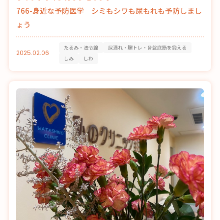
766-身近な予防医学 シミもシワも尿もれも予防しまし
ょう
たるみ・法令線
尿漏れ・膣トレ・骨盤底筋を鍛える
2025.02.06
しみ
しわ