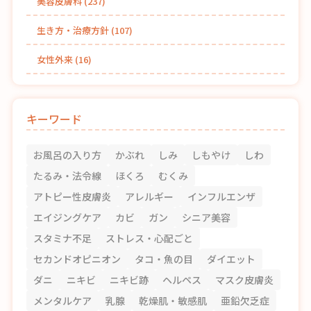
美容皮膚科
(237)
生き方・治療方針
(107)
女性外来
(16)
キーワード
お風呂の入り方
かぶれ
しみ
しもやけ
しわ
たるみ・法令線
ほくろ
むくみ
アトピー性皮膚炎
アレルギー
インフルエンザ
エイジングケア
カビ
ガン
シニア美容
スタミナ不足
ストレス・心配ごと
セカンドオピニオン
タコ・魚の目
ダイエット
ダニ
ニキビ
ニキビ跡
ヘルペス
マスク皮膚炎
メンタルケア
乳腺
乾燥肌・敏感肌
亜鉛欠乏症