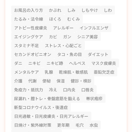
お風呂の入り方
かぶれ
しみ
しもやけ
しわ
たるみ・法令線
ほくろ
むくみ
アトピー性皮膚炎
アレルギー
インフルエンザ
エイジングケア
カビ
ガン
シニア美容
スタミナ不足
ストレス・心配ごと
セカンドオピニオン
タコ・魚の目
ダイエット
ダニ
ニキビ
ニキビ跡
ヘルペス
マスク皮膚炎
メンタルケア
乳腺
乾燥肌・敏感肌
亜鉛欠乏症
介護
代謝
便秘
保湿
健診・検診
免疫力・抵抗力
冷え
口内炎
口唇炎
尿漏れ・膣トレ・骨盤底筋を鍛える
帯状疱疹
新型コロナウイルス・後遺症
日光過敏・日光皮膚炎・日光アレルギー
日焼け・紫外線対策
更年期
毛穴
水虫