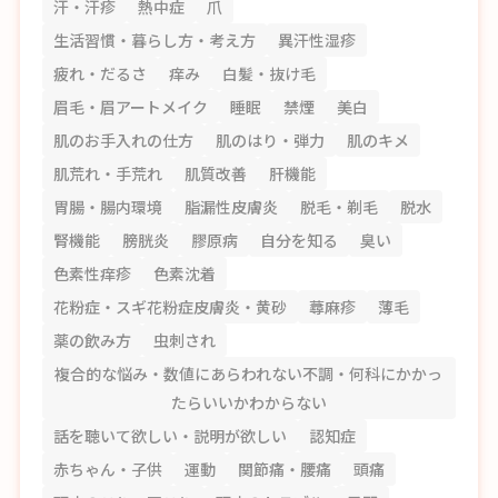
汗・汗疹
熱中症
爪
生活習慣・暮らし方・考え方
異汗性湿疹
疲れ・だるさ
痒み
白髪・抜け毛
眉毛・眉アートメイク
睡眠
禁煙
美白
肌のお手入れの仕方
肌のはり・弾力
肌のキメ
肌荒れ・手荒れ
肌質改善
肝機能
胃腸・腸内環境
脂漏性皮膚炎
脱毛・剃毛
脱水
腎機能
膀胱炎
膠原病
自分を知る
臭い
色素性痒疹
色素沈着
花粉症・スギ花粉症皮膚炎・黄砂
蕁麻疹
薄毛
薬の飲み方
虫刺され
複合的な悩み・数値にあらわれない不調・何科にかかっ
たらいいかわからない
話を聴いて欲しい・説明が欲しい
認知症
赤ちゃん・子供
運動
関節痛・腰痛
頭痛