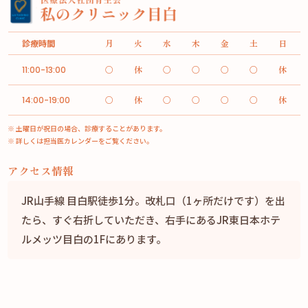
診療時間
月
火
水
木
金
土
日
○
休
○
○
○
○
休
11:00-13:00
○
休
○
○
○
○
休
14:00-19:00
※ 土曜日が祝日の場合、診療することがあります。
※ 詳しくは担当医カレンダーをご覧ください。
アクセス情報
JR山手線 目白駅徒歩1分。改札口（1ヶ所だけです）を出
たら、すぐ右折していただき、右手にあるJR東日本ホテ
ルメッツ目白の1Fにあります。