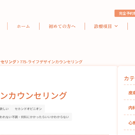
完全予約
ホーム
初めての方へ
診療項目
ンセリング
775-ライフデザインカウンセリング
カテ
インカウンセリング
皮
内
欲しい
セカンドオピニオン
われない不調・何科にかかったらいいかわからない
心