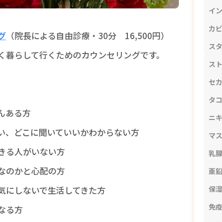
イ
カ
グ
（院長による自由診療・30分 16,500円）
ス
く暮らして行くためのカウンセリングです。
ス
セ
。
タ
んある方
ニ
い、どこに聞いていいかわからない方
マ
きる人がいない方
乳
なのかと心配の方
亜
保
気にしないで生活してきた方
免
なる方