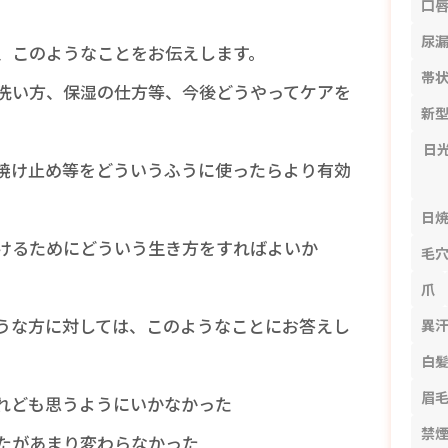
口
尿
、このようなことをお伝えします。
帯
洗い方、保湿の仕方等、今後どうやってケアを
新
日
焼け止め等をどういうふうに使ったらより有効
日
けるためにどういう生き方をすればよいか
毛
爪
うな方に対しては、このようなことにお答えし
異
白
眉
れども思うようにいかなかった
禁
たがあまり変わらなかった