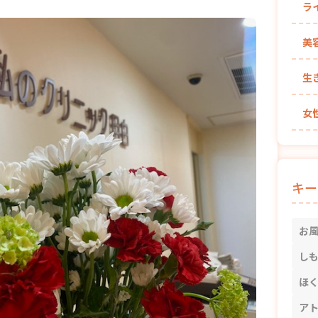
ラ
美
生
女
キー
お
し
ほ
ア