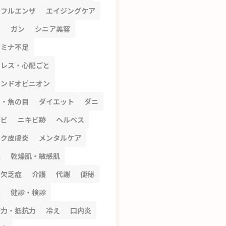
ンフルエンザ
エイジングケア
ビ
ガン
シニア美容
タミナ不足
トレス・心配ごと
カンドオピニオン
コ・魚の目
ダイエット
ダニ
キビ
ニキビ跡
ヘルペス
スク皮膚炎
メンタルケア
腺
乾燥肌・敏感肌
鉛欠乏症
介護
代謝
便秘
湿
健診・検診
疫力・抵抗力
冷え
口内炎