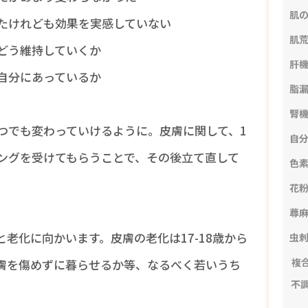
肌
たけれども効果を実感していない
肌
どう維持していくか
肝
自分にあっているか
脂
腎
つでも変わっていけるように。皮膚に関して、1
自
ングを受けてもらうことで、その後立て直して
色
花
蕁
老化に向かいます。皮膚の老化は17-18歳から
虫
複
膚を傷めずに暮らせるか等、なるべく若いうち
不