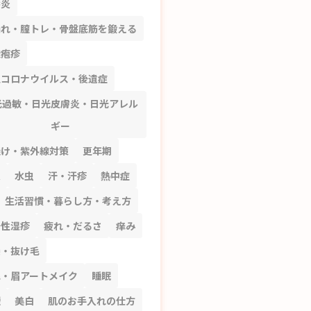
唇炎
漏れ・膣トレ・骨盤底筋を鍛える
状疱疹
型コロナウイルス・後遺症
光過敏・日光皮膚炎・日光アレル
ギー
焼け・紫外線対策
更年期
穴
水虫
汗・汗疹
熱中症
生活習慣・暮らし方・考え方
汗性湿疹
疲れ・だるさ
痒み
髪・抜け毛
毛・眉アートメイク
睡眠
煙
美白
肌のお手入れの仕方