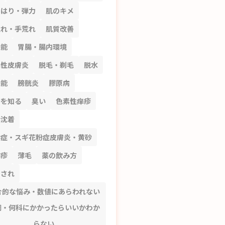
のはり・弾力
肌のキメ
荒れ・手荒れ
肌質改善
機能
胃腸・腸内環境
漏性皮膚炎
脱毛・剃毛
脱水
機能
膀胱炎
膠原病
分を知る
臭い
色素性痒疹
素沈着
粉症・スギ花粉症皮膚炎・黄砂
麻疹
薄毛
薬の飲み方
刺され
合的な悩み・数値にあらわれない
調・何科にかかったらいいかわか
らない