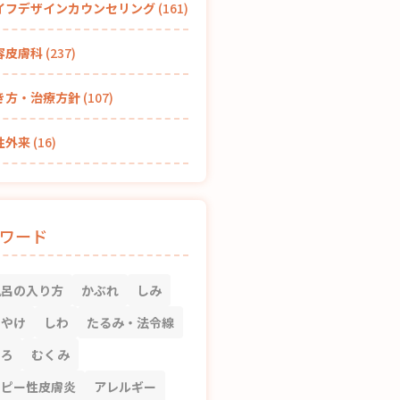
イフデザインカウンセリング
(161)
容皮膚科
(237)
き方・治療方針
(107)
性外来
(16)
ワード
風呂の入り方
かぶれ
しみ
もやけ
しわ
たるみ・法令線
くろ
むくみ
トピー性皮膚炎
アレルギー