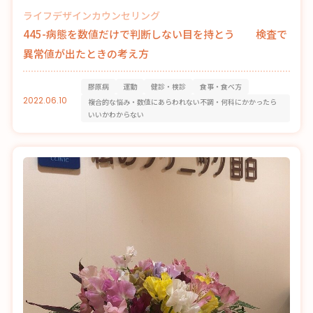
ライフデザインカウンセリング
445-病態を数値だけで判断しない目を持とう 検査で
異常値が出たときの考え方
膠原病
運動
健診・検診
食事・食べ方
2022.06.10
複合的な悩み・数値にあらわれない不調・何科にかかったら
いいかわからない