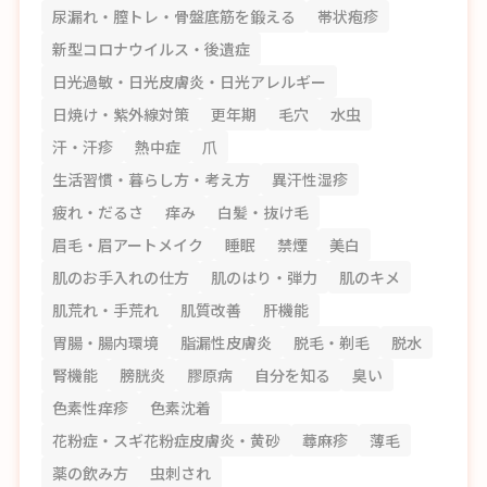
尿漏れ・膣トレ・骨盤底筋を鍛える
帯状疱疹
新型コロナウイルス・後遺症
日光過敏・日光皮膚炎・日光アレルギー
日焼け・紫外線対策
更年期
毛穴
水虫
汗・汗疹
熱中症
爪
生活習慣・暮らし方・考え方
異汗性湿疹
疲れ・だるさ
痒み
白髪・抜け毛
眉毛・眉アートメイク
睡眠
禁煙
美白
肌のお手入れの仕方
肌のはり・弾力
肌のキメ
肌荒れ・手荒れ
肌質改善
肝機能
胃腸・腸内環境
脂漏性皮膚炎
脱毛・剃毛
脱水
腎機能
膀胱炎
膠原病
自分を知る
臭い
色素性痒疹
色素沈着
花粉症・スギ花粉症皮膚炎・黄砂
蕁麻疹
薄毛
薬の飲み方
虫刺され