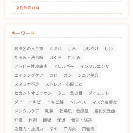
女性外来
(16)
キーワード
お風呂の入り方
かぶれ
しみ
しもやけ
しわ
たるみ・法令線
ほくろ
むくみ
アトピー性皮膚炎
アレルギー
インフルエンザ
エイジングケア
カビ
ガン
シニア美容
スタミナ不足
ストレス・心配ごと
セカンドオピニオン
タコ・魚の目
ダイエット
ダニ
ニキビ
ニキビ跡
ヘルペス
マスク皮膚炎
メンタルケア
乳腺
乾燥肌・敏感肌
亜鉛欠乏症
介護
代謝
便秘
保湿
健診・検診
免疫力・抵抗力
冷え
口内炎
口唇炎