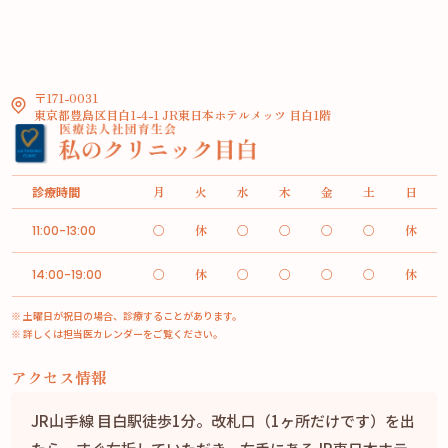
〒171-0031
東京都豊島区目白1-4-1 JR東日本ホテルメッツ 目白1階
診療時間
月
火
水
木
金
土
日
○
休
○
○
○
○
休
11:00-13:00
○
休
○
○
○
○
休
14:00-19:00
※ 土曜日が祝日の場合、診療することがあります。
※ 詳しくは担当医カレンダーをご覧ください。
アクセス情報
JR山手線 目白駅徒歩1分。改札口（1ヶ所だけです）を出