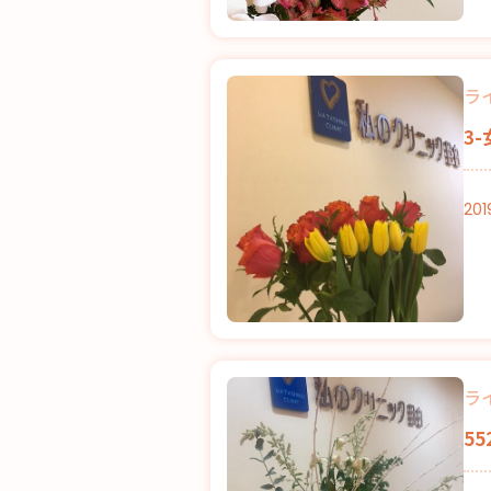
ラ
3
201
ラ
5