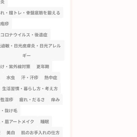
唇炎
漏れ・膣トレ・骨盤底筋を鍛える
状疱疹
型コロナウイルス・後遺症
光過敏・日光皮膚炎・日光アレル
ギー
焼け・紫外線対策
更年期
穴
水虫
汗・汗疹
熱中症
生活習慣・暮らし方・考え方
汗性湿疹
疲れ・だるさ
痒み
髪・抜け毛
毛・眉アートメイク
睡眠
煙
美白
肌のお手入れの仕方