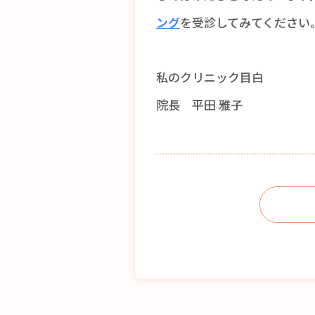
ング
を受診してみてください
私のクリニック目白
院長 平田 雅子