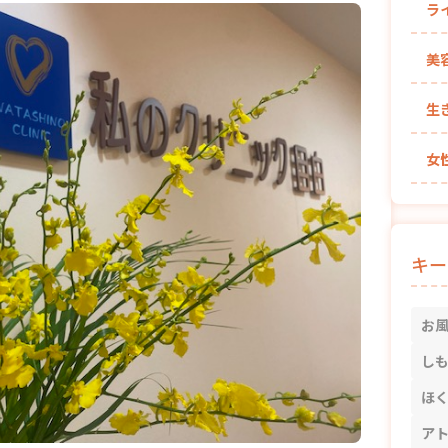
ラ
美
生
女
キー
お
し
ほ
ア