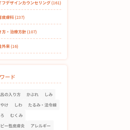
イフデザインカウンセリング
(161)
容皮膚科
(237)
き方・治療方針
(107)
性外来
(16)
ワード
風呂の入り方
かぶれ
しみ
もやけ
しわ
たるみ・法令線
くろ
むくみ
トピー性皮膚炎
アレルギー