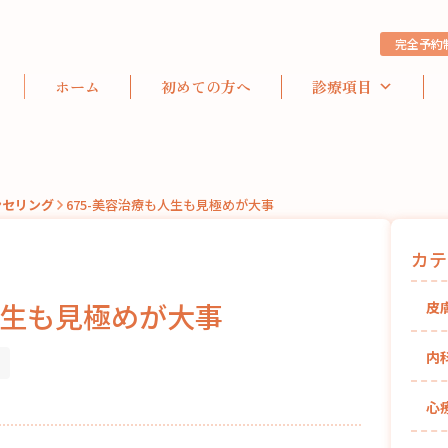
完全予約
ホーム
初めての方へ
診療項目
ンセリング
675-美容治療も人生も見極めが大事
カテ
人生も見極めが大事
皮
内
心