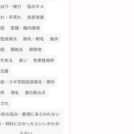
のはり・弾力
肌のキメ
荒れ・手荒れ
肌質改善
機能
胃腸・腸内環境
漏性皮膚炎
脱毛・剃毛
脱水
機能
膀胱炎
膠原病
分を知る
臭い
色素性痒疹
素沈着
粉症・スギ花粉症皮膚炎・黄砂
麻疹
薄毛
薬の飲み方
刺され
合的な悩み・数値にあらわれない
調・何科にかかったらいいかわか
らない