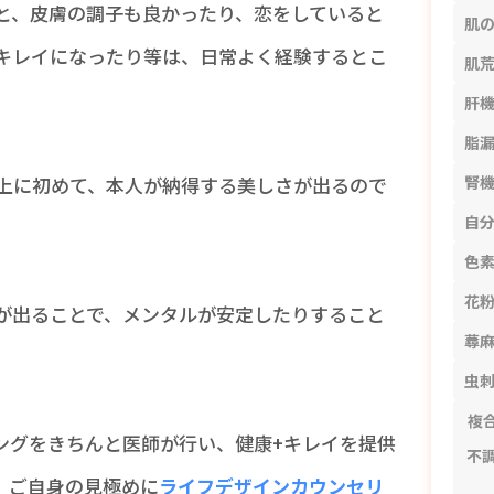
と、皮膚の調子も良かったり、恋をしていると
肌
キレイになったり等は、日常よく経験するとこ
肌
肝
脂
腎
上に初めて、本人が納得する美しさが出るので
自
色
花
が出ることで、メンタルが安定したりすること
蕁
虫
複
ングをきちんと医師が行い、健康+キレイを提供
不
。ご自身の見極めに
ライフデザインカウンセリ