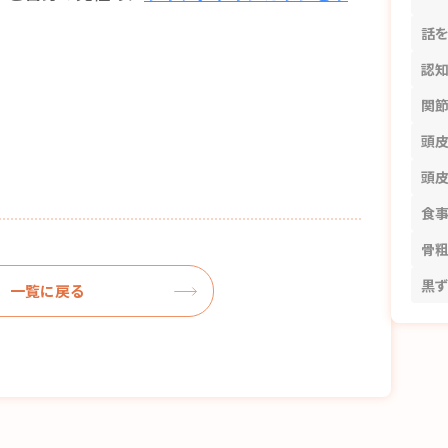
。
話
認
関
頭
頭
食
骨
黒
一覧に戻る