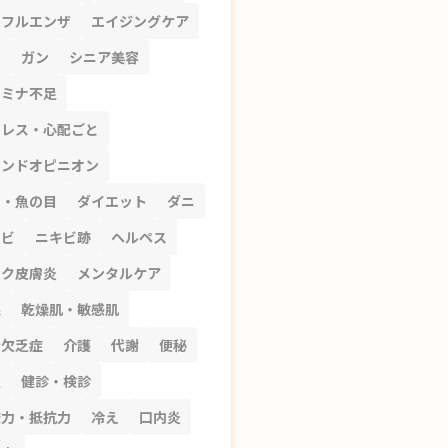
ンフルエンザ
エイジングケア
ビ
ガン
シニア美容
タミナ不足
トレス・心配ごと
カンドオピニオン
コ・魚の目
ダイエット
ダニ
キビ
ニキビ跡
ヘルペス
スク皮膚炎
メンタルケア
腺
乾燥肌・敏感肌
鉛欠乏症
介護
代謝
便秘
湿
健診・検診
疫力・抵抗力
冷え
口内炎