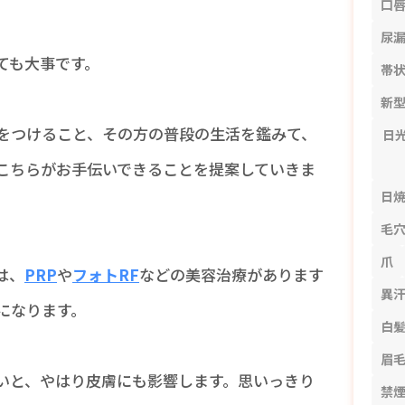
口
尿
ても大事です。
帯
新
をつけること、その方の普段の生活を鑑みて、
日
こちらがお手伝いできることを提案していきま
日
毛
爪
は、
PRP
や
フォトRF
などの美容治療があります
異
になります。
白
眉
いと、やはり皮膚にも影響します。思いっきり
禁